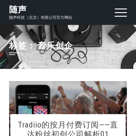
Skip
随声
to
随声科技（北京）有限公司官方网站
content
标签：
音乐创企
Tradiio的按月付费订阅——直
达粉丝初创公司解析01