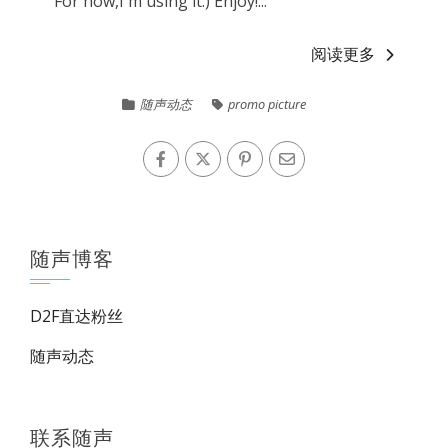
For now,I'm using it:) Enjoy!...
阅读更多
随声动态
promo picture
随声博客
D2F直达粉丝
随声动态
联系随声