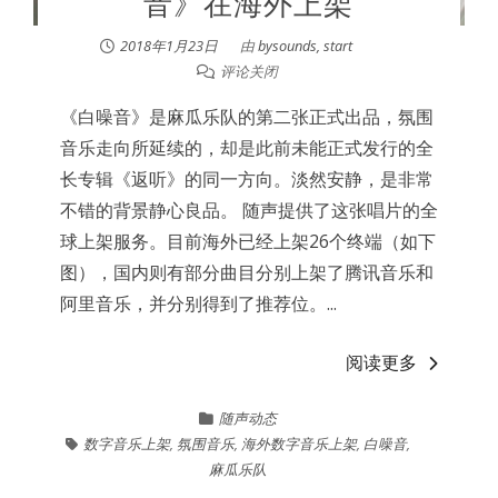
音》在海外上架
2018年1月23日
由
bysounds, start
评论关闭
《白噪音》是麻瓜乐队的第二张正式出品，氛围
音乐走向所延续的，却是此前未能正式发行的全
长专辑《返听》的同一方向。淡然安静，是非常
不错的背景静心良品。 随声提供了这张唱片的全
球上架服务。目前海外已经上架26个终端（如下
图），国内则有部分曲目分别上架了腾讯音乐和
阿里音乐，并分别得到了推荐位。...
阅读更多
随声动态
数字音乐上架
,
氛围音乐
,
海外数字音乐上架
,
白噪音
,
麻瓜乐队