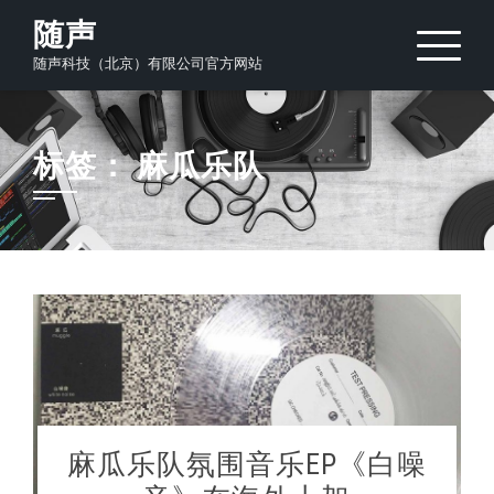
Skip
随声
to
随声科技（北京）有限公司官方网站
content
标签：
麻瓜乐队
麻瓜乐队氛围音乐EP《白噪