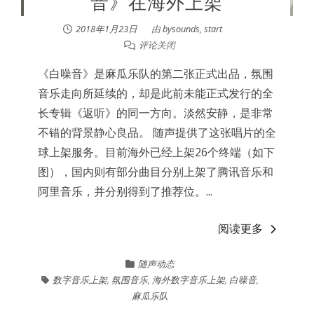
音》在海外上架
2018年1月23日
由
bysounds, start
评论关闭
《白噪音》是麻瓜乐队的第二张正式出品，氛围
音乐走向所延续的，却是此前未能正式发行的全
长专辑《返听》的同一方向。淡然安静，是非常
不错的背景静心良品。 随声提供了这张唱片的全
球上架服务。目前海外已经上架26个终端（如下
图），国内则有部分曲目分别上架了腾讯音乐和
阿里音乐，并分别得到了推荐位。...
阅读更多
随声动态
数字音乐上架
,
氛围音乐
,
海外数字音乐上架
,
白噪音
,
麻瓜乐队