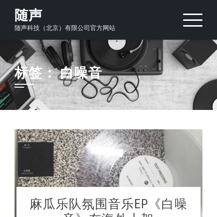
Skip
随声
to
随声科技（北京）有限公司官方网站
content
标签：
白噪音
麻瓜乐队氛围音乐EP《白噪