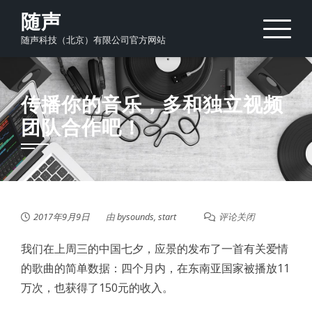
Skip
随声
to
随声科技（北京）有限公司官方网站
content
传播你的音乐，多和独立视频
团队合作吧！
2017年9月9日
由
bysounds, start
评论关闭
我们在上周三的中国七夕，应景的发布了一首有关爱情
的歌曲的简单数据：四个月内，在东南亚国家被播放11
万次，也获得了150元的收入。