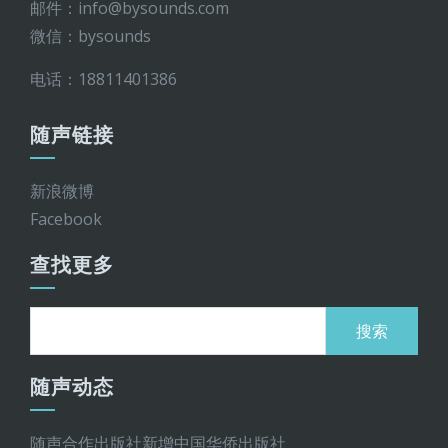
邮件：info@bysounds.com
微信：bysounds
电话：18811401386
随声链接
新浪微博
Facebook
查找更多
搜
索：
随声动态
随声合作出版社新增中国华侨出版社