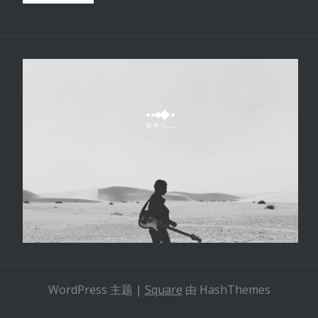
WordPress 主题
|
Square
由 HashThemes