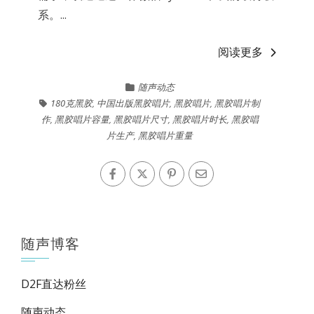
系。...
阅读更多
随声动态
180克黑胶
,
中国出版黑胶唱片
,
黑胶唱片
,
黑胶唱片制
作
,
黑胶唱片容量
,
黑胶唱片尺寸
,
黑胶唱片时长
,
黑胶唱
片生产
,
黑胶唱片重量
随声博客
D2F直达粉丝
随声动态