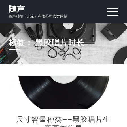
Skip
随声
to
随声科技（北京）有限公司官方网站
content
标签：
黑胶唱片时长
尺寸容量种类——黑胶唱片生